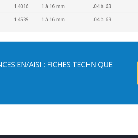
1.4016
1 à 16 mm
.04 à .63
1.4539
1 à 16 mm
.04 à .63
CES EN/AISI : FICHES TECHNIQUE