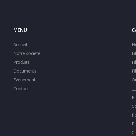
MENU
C
Accueil
N
Notre société
Fi
Produits
Fi
Documents
Fi
Evénements
Qu
Contact
__
Pl
Co
Po
Pa
Co